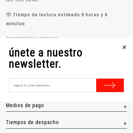
🤓
Tiempo de lectura estimado 9 horas y 6
minutos
Características técnicas:
+
Nº Páginas: 384
únete a nuestro
Idioma: Español
newsletter.
Año Edición: 2019
Editorial: SUDAMERICANA
Tapa: Rústica
Medios de pago
Tiempos de despacho