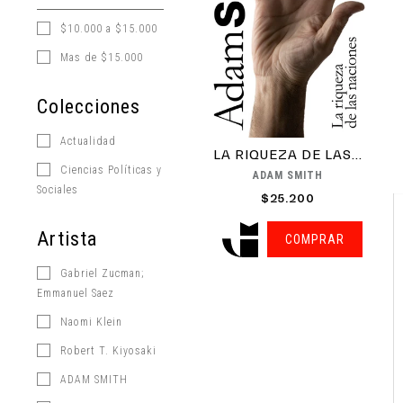
$10.000 a $15.000
Mas de $15.000
Colecciones
Actualidad
LA RIQUEZA DE LAS...
Ciencias Políticas y
ADAM SMITH
Sociales
$25.200
Artista
COMPRAR
Gabriel Zucman;
Emmanuel Saez
Naomi Klein
Robert T. Kiyosaki
ADAM SMITH