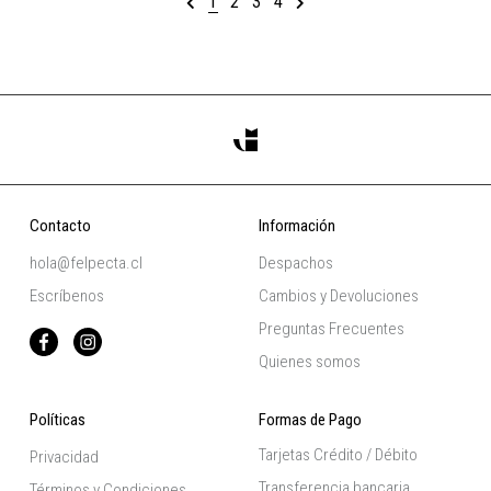
1
2
3
4
Contacto
Información
hola@felpecta.cl
Despachos
Escríbenos
Cambios y Devoluciones
Preguntas Frecuentes
Quienes somos
Políticas
Formas de Pago
Tarjetas Crédito / Débito
Privacidad
Transferencia bancaria
Términos y Condiciones