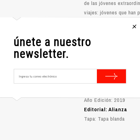
de las jóvenes extraordi
viajes: jóvenes que han 
familia y con frecuencia
conocido.
únete a nuestro
🤓
Tiempo de lectura 
newsletter.
minutos
Características técnicas:
Nº Páginas: 240
Idioma: Español
Año Edición: 2019
Editorial: Alianza
Tapa: Tapa blanda