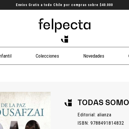
Envíos Gratis a todo Chile por compras sobre $40.000
nfantil
Colecciones
Novedades
TODAS SOMO
Editorial: alianza
ISBN: 9788491814832