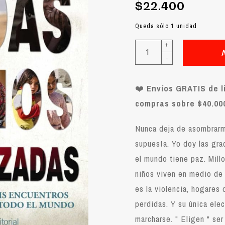
$22.400
Queda sólo 1 unidad
+
-
❤️
Envíos GRATIS de l
compras sobre $40.000
Nunca deja de asombrarm
supuesta. Yo doy las gra
el mundo tiene paz. Mill
niños viven en medio de 
es la violencia, hogares 
perdidas. Y su única ele
marcharse. " Eligen " se