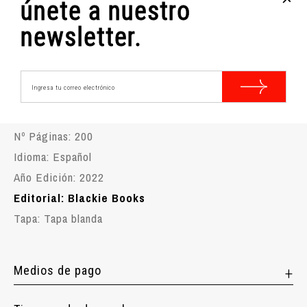
únete a nuestro
paciente e imperfecto arte de la invención, y una
invitación al acto más puro y creativo de todos: jugar.
newsletter.
🤓
Tiempo de lectura estimado 4 horas y 44
minutos
Características técnicas:
Nº Páginas: 200
Idioma: Español
Año Edición: 2022
Editorial: Blackie Books
Tapa: Tapa blanda
Medios de pago