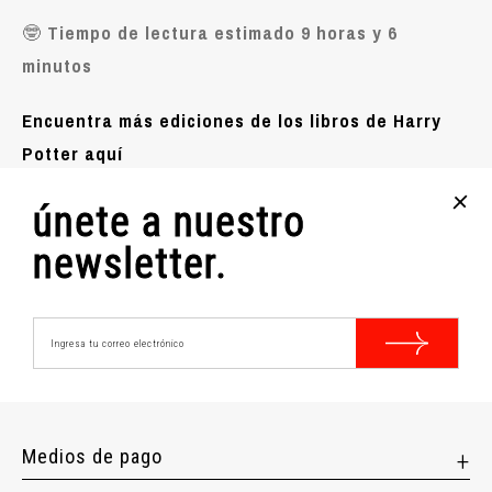
🤓
Tiempo de lectura estimado 9 horas y 6
minutos
Encuentra más ediciones de los libros de Harry
Potter aquí
+
Características técnicas:
únete a nuestro
Nº Páginas: 384
newsletter.
Idioma: Español
Año Edición:
Editorial: Salamandra Infantil
Tapa: Rústica
Medios de pago