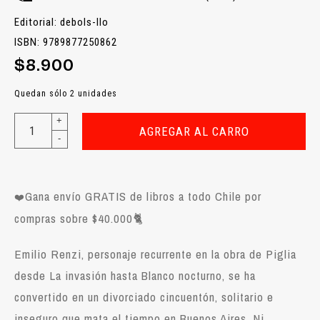
Editorial: debols-llo
ISBN: 9789877250862
$8.900
Quedan sólo 2 unidades
+
AGREGAR AL CARRO
-
Gana envío GRATIS de libros a todo Chile por
❤️
compras sobre $40.000
🐈
Emilio Renzi, personaje recurrente en la obra de Piglia
desde La invasión hasta Blanco nocturno, se ha
convertido en un divorciado cincuentón, solitario e
inseguro que mata el tiempo en Buenos Aires. Ni