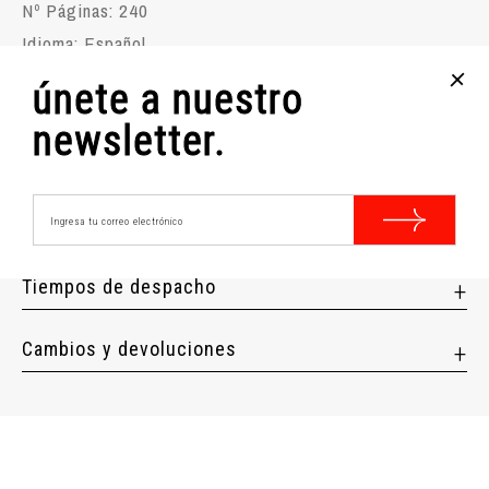
Nº Páginas: 240
Idioma: Español
+
Año Edición: 2015
únete a nuestro
Editorial: Debols!Llo
newsletter.
Tapa: Tapa blanda
Medios de pago
Tiempos de despacho
Cambios y devoluciones