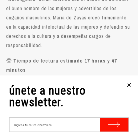
el buen nombre de las mujeres y advertirlas de los
engaños masculinos. María de Zayas creyó firmemente
en la capacidad intelectual de las mujeres y defendió su
derechos a la cultura y a desempeñar cargos de
responsabilidad.
🤓
Tiempo de lectura estimado 17 horas y 47
minutos
+
Características técnicas:
únete a nuestro
Nº Páginas: 696
newsletter.
Idioma: Español
Año Edición: 2021
Editorial: Cátedra
Tapa: Tapa blanda