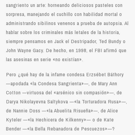
sangriento un arte: horneando deliciosos pasteles con
sorpresa, manejando el cuchillo con habilidad mortal o
administrando sibilinos venenos a prueba de autopsia. Al
hablar sobre los criminales más letales de la historia,
siempre pensamos en Jack el Destripador, Ted Bundy o
John Wayne Gacy. De hecho, en 1998, el FBI afirmó que
las asesinas en serie «no existían».
Pero ¿qué hay de la infame condesa Erzsébet Báthory
—apodada «la Condesa Sangrienta»—, de Mary Ann
Cotton —virtuosa del «arsénico sin compasión»—, de
Darya Nikolayevna Saltykova —«la Torturadora Rusa»—,
de Nannie Doss —«la Abuelita Risueña»—, de Alice
Kyteler —«la Hechicera de Kilkenny»— o de Kate
Bender —«la Bella Rebanadora de Pescuezos»—?