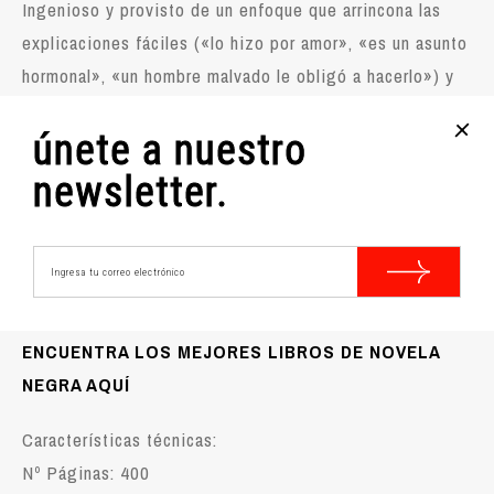
Ingenioso y provisto de un enfoque que arrincona las
explicaciones fáciles («lo hizo por amor», «es un asunto
hormonal», «un hombre malvado le obligó a hacerlo») y
los tópicos machistas («era una femme fatale o una
+
únete a nuestro
bruja»), este esclarecedor estudio glosa las actividades
agresivas y predatorias que las mujeres más letales nos
newsletter.
han legado para la posteridad.
🤓
Tiempo de lectura estimado 9 horas y 51
minutos
ENCUENTRA LOS MEJORES LIBROS DE NOVELA
NEGRA AQUÍ
Características técnicas:
Nº Páginas: 400