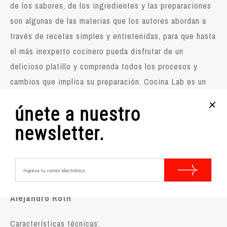
de los sabores, de los ingredientes y las preparaciones
son algunas de las materias que los autores abordan a
través de recetas simples y entretenidas, para que hasta
el más inexperto cocinero pueda disfrutar de un
delicioso platillo y comprenda todos los procesos y
cambios que implica su preparación. Cocina Lab es un
libro fundamental para los lectores de ciencia y para los
+
únete a nuestro
amantes de la cocina, un puente que logra conectar la
historia universal y los descubrimientos en las distintas
newsletter.
áreas del conocimiento.
🤓
Tiempo de lectura estimado 4 horas y 21
minutos del libro COCINA LAB de Andrea Obaid |
Alejandro Roth
Características técnicas: