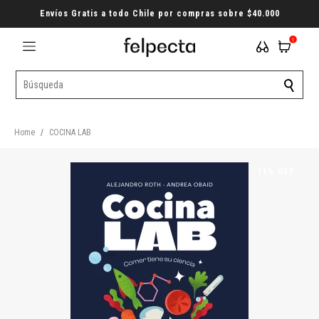
Envíos Gratis a todo Chile por compras sobre $40.000
1
Home
/
COCINA LAB
-11% OFF