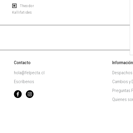
Theodor
Kallifatides
Contacto
Información
hola@felpecta.cl
Despachos
Escríbenos
Cambios y 
Preguntas 
Quienes s