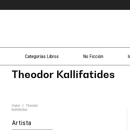
Categorías Libros
No Ficción
I
Theodor Kallifatides
Home
/
Theodor
Kallifatides
Artista