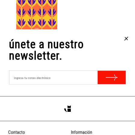
+
únete a nuestro
CRIN
Rodolfo Reyes Macaya
newsletter.
$10.000
COMPRAR
Contacto
Información