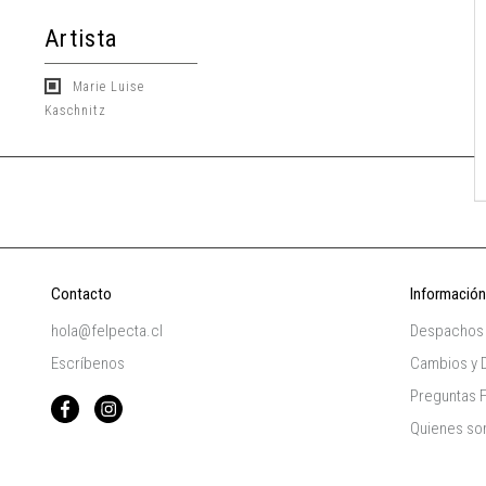
Artista
Marie Luise
Kaschnitz
Contacto
Información
hola@felpecta.cl
Despachos
Escríbenos
Cambios y 
Preguntas 
Quienes s