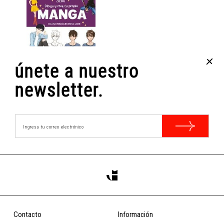
+
únete a nuestro
DIBUJA Y CREA TU...
Varios Autores
newsletter.
$12.000
COMPRAR
Contacto
Información