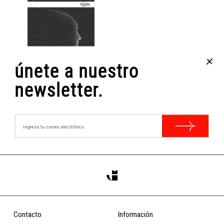
+
únete a nuestro
SOMOS ESTRELLAS
JULIANA MCCARTY
newsletter.
$15.900
COMPRAR
Contacto
Información