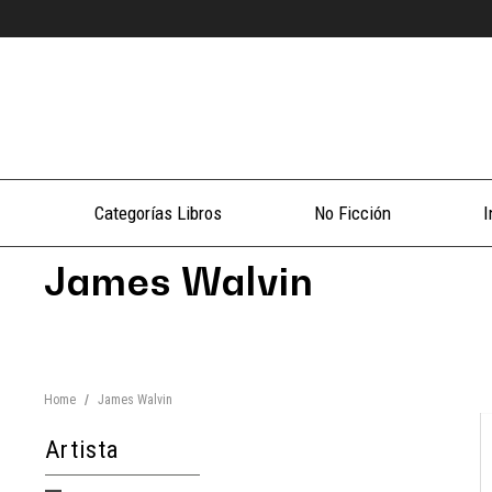
Categorías Libros
No Ficción
I
James Walvin
Home
/
James Walvin
Artista