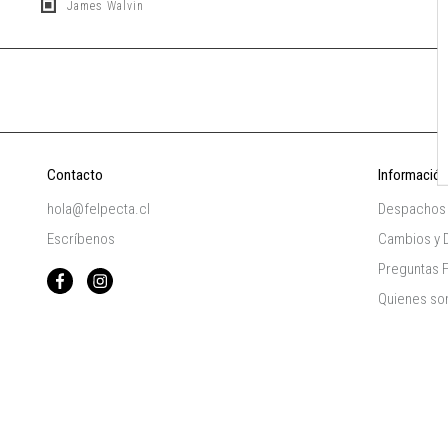
James Walvin
Contacto
Información
hola@felpecta.cl
Despachos
Escríbenos
Cambios y 
Preguntas 
Quienes s