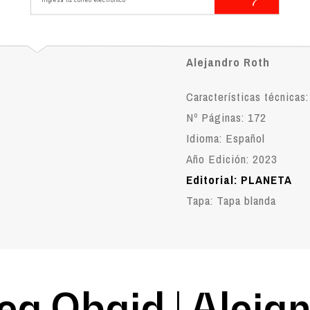
🤓
Tiempo de lectura 
minutos del libro COC
Alejandro Roth
Características técnicas:
Nº Páginas: 172
Idioma: Español
Año Edición: 2023
Editorial: PLANETA
Tapa: Tapa blanda
a Obaid | Aleja