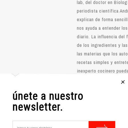
lab, del doctor en Biolog
periodista científica An
explican de forma sencill
nos ayuda a entender lo
diario. La influencia del
de los ingredientes y la
las materias que los aut
recetas simples y entret
inexperto cocinero pueda
platillo y comprenda tod
implica su preparación. C
únete a nuestro
fundamental para los lect
newsletter.
amantes de la cocina, un
historia universal y los 
áreas del conocimiento.