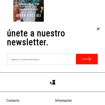
+
únete a nuestro
PRESA
AYAAN HIRSI ALI
newsletter.
$15.000
COMPRAR
Contacto
Información