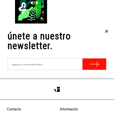
+
únete a nuestro
TRAVESÍAS
Ana Pizarro
newsletter.
$12.000
COMPRAR
Contacto
Información